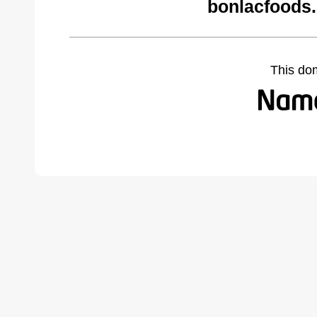
bonlacfoods
This do